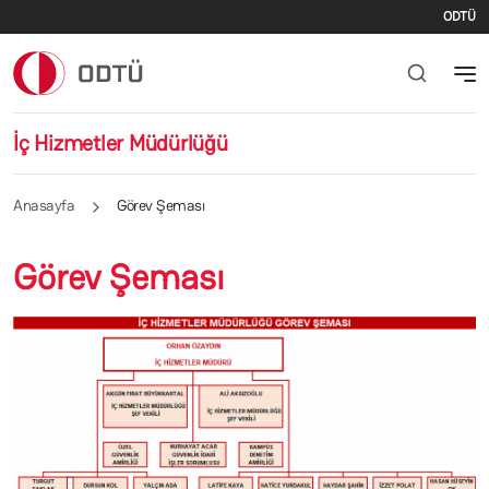
İki
Ana içeriğe atla
ODTÜ
İç Hizmetler Müdürlüğü
Anasayfa
Görev Şeması
Görev Şeması