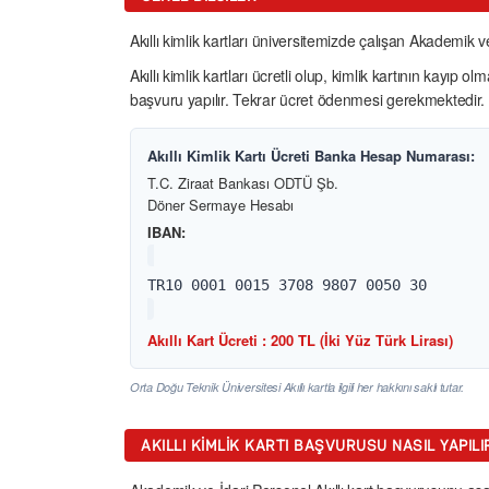
Akıllı kimlik kartları üniversitemizde çalışan Akademik ve
Akıllı kimlik kartları ücretli olup, kimlik kartının ka
başvuru yapılır. Tekrar ücret ödenmesi gerekmektedir.
Akıllı Kimlik Kartı Ücreti Banka Hesap Numarası:
T.C. Ziraat Bankası ODTÜ Şb.
Döner Sermaye Hesabı
IBAN:
TR10 0001 0015 3708 9807 0050 30
Akıllı Kart Ücreti : 200 TL (İki Yüz Türk Lirası)
Orta Doğu Teknik Üniversitesi Akıllı kartla ilgili her hakkını saklı tutar.
AKILLI KIMLIK KARTI BAŞVURUSU NASIL YAPILI