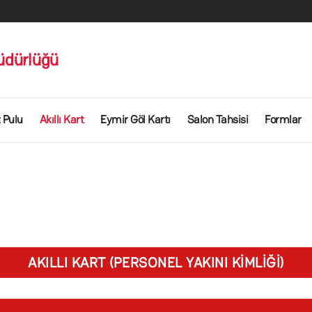
üdürlüğü
 Pulu
Akıllı Kart
Eymir Göl Kartı
Salon Tahsisi
Formlar
AKILLI KART (PERSONEL YAKINI KIMLIĞI)