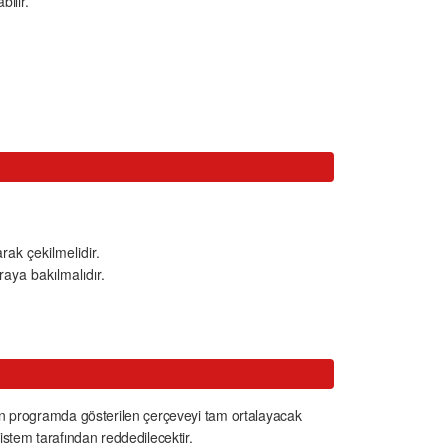
ilir.
ak çekilmelidir.
aya bakılmalıdır.
afın programda gösterilen çerçeveyi tam ortalayacak
istem tarafından reddedilecektir.