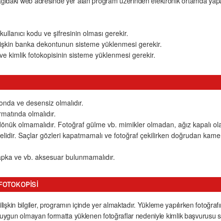
ağıdaki web adresinde yer alan program üzerinden elektronik ortamda yapab
ullanıcı kodu ve şifresinin olması gerekir.
 ilişkin banka dekontunun sisteme yüklenmesi gerekir.
n ve kimlik fotokopisinin sisteme yüklenmesi gerekir.
onda ve desensiz olmalıdır.
rmatında olmalıdır.
önük olmamalıdır. Fotoğraf gülme vb. mimikler olmadan, ağız kapalı olar
lidir. Saçlar gözleri kapatmamalı ve fotoğraf çekilirken doğrudan kamer
şapka ve vb. aksesuar bulunmamalıdır.
FOTOKOPISI
işkin bilgiler, programın içinde yer almaktadır. Yükleme yapılırken fotoğr
ra uygun olmayan formatta yüklenen fotoğraflar nedeniyle kimlik başvurusu s