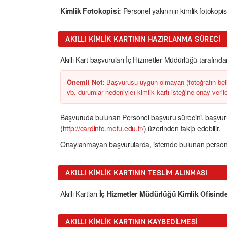
Kimlik Fotokopisi:
Personel yakınının kimlik fotokopi
AKILLI KIMLIK KARTININ HAZIRLANMA SÜRECI
Akıllı Kart başvuruları İç Hizmetler Müdürlüğü tarafında
Önemli Not:
Başvurusu uygun olmayan (fotoğrafın bel
vb. durumlar nedeniyle) kimlik kartı isteğine onay veri
Başvuruda bulunan Personel başvuru sürecini, başvurula
(
http://cardinfo.metu.edu.tr/
) üzerinden takip edebilir.
Onaylanmayan başvurularda, istemde bulunan persone
AKILLI KIMLIK KARTININ TESLIM ALINMASI
Akıllı Kartları
İç Hizmetler Müdürlüğü Kimlik Ofisind
AKILLI KIMLIK KARTININ KAYBEDILMESI