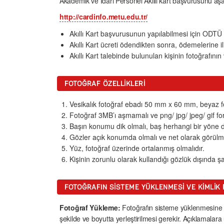
Akademik ve İdari Personel Akıllı kart başvurusunu aş
http://cardinfo.metu.edu.tr/
Akıllı Kart başvurusunun yapılabilmesi için ODTÜ k
Akıllı Kart ücreti ödendikten sonra, ödemelerine
Akıllı Kart talebinde bulunulan kişinin fotoğrafını
FOTOĞRAF ÖZELLIKLERI
Vesikalık fotoğraf ebadı 50 mm x 60 mm, beyaz f
Fotoğraf 3MB’ı aşmamalı ve png/ jpg/ jpeg/ gif fo
Başın konumu dik olmalı, baş herhangi bir yöne d
Gözler açık konumda olmalı ve net olarak görülme
Yüz, fotoğraf üzerinde ortalanmış olmalıdır.
Kişinin zorunlu olarak kullandığı gözlük dışında 
FOTOĞRAFIN SISTEME YÜKLENMESI VE KIMLIK 
Fotoğraf Yükleme:
Fotoğrafın sisteme yüklenmesine il
şekilde ve boyutta yerleştirilmesi gerekir. Açıklamala