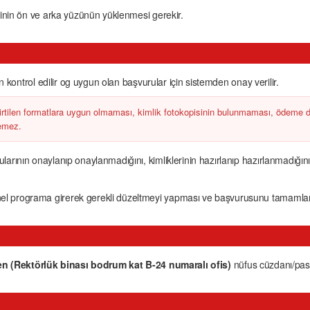
sinin ön ve arka yüzünün yüklenmesi gerekir.
n kontrol edilir og uygun olan başvurular için sistemden onay verilir.
irtilen formatlara uygun olmaması, kimlik fotokopisinin bulunmaması, ödeme
lemez.
rının onaylanıp onaylanmadığını, kimliklerinin hazırlanıp hazırlanmadığın
l programa girerek gerekli düzeltmeyi yapması ve başvurusunu tamamla
en (Rektörlük binası bodrum kat B-24 numaralı ofis)
nüfus cüzdanı/pasap