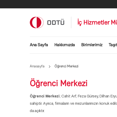
Ana içeriğe atla
İç Hizmetler M
Ana gezinti menüsü
Ana Sayfa
Hakkımızda
Birimlerimiz
Taşıt
Anasayfa
Öğrenci Merkezi
Öğrenci Merkezi
Öğrenci Merkezi
; Cahit Arf, Feza Gürsey, Dilhan Eryu
sahiptir. Ayrıca, firmaların ve mezunlarımızın konuk edil
da açıktır.