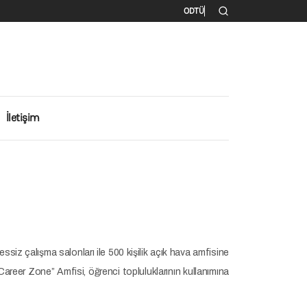
İkincil menü
ODTÜ
İletişim
ssiz çalışma salonları ile 500 kişilik açık hava amfisine
 “Career Zone” Amfisi, öğrenci topluluklarının kullanımına