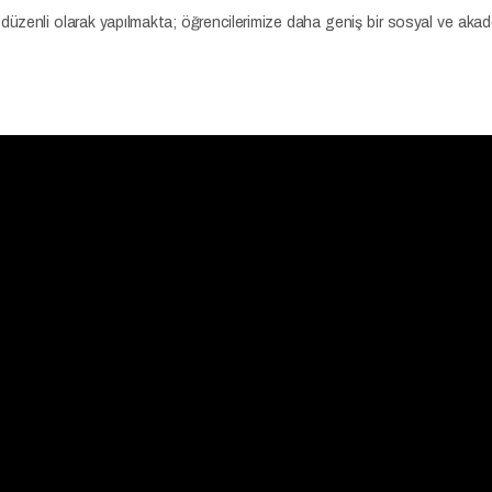
arı düzenli olarak yapılmakta; öğrencilerimize daha geniş bir sosyal ve 