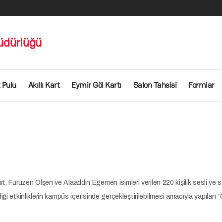
üdürlüğü
 Pulu
Akıllı Kart
Eymir Göl Kartı
Salon Tahsisi
Formlar
rt, Furuzen Olşen ve Alaaddin Egemen isimleri verilen 220 kişilik sesli ve se
diği etkinliklerin kampüs içerisinde gerçekleştirilebilmesi amacıyla yapılan