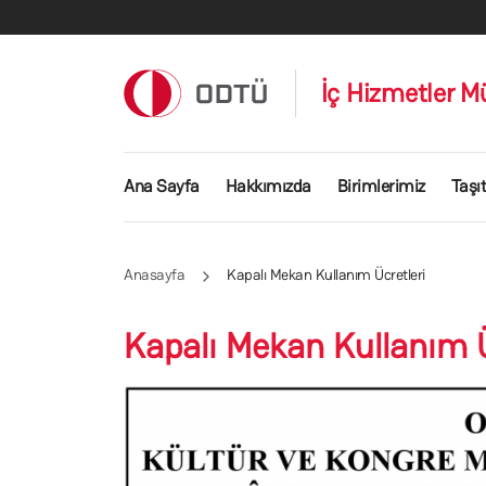
Ana içeriğe atla
İç Hizmetler M
Ana gezinti menüsü
Ana Sayfa
Hakkımızda
Birimlerimiz
Taşıt
Anasayfa
Kapalı Mekan Kullanım Ücretleri
Kapalı Mekan Kullanım Ü