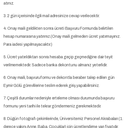
atınız.
3. 2 gün içerisinde ilgili mail adresinize cevap verilecektir.
4. Onay maili geldikten sonra ücreti Başvuru Formunda belirtilen
hesap numarasına yatırınız.(Onay maili gelmeden ücret yatırmayınız.
Para iadesi yapılmayacaktır.)
5. Ücret yatırıldıktan sonra hesaba geçip geçmediğine dair teyit
verilmemektedir. Sadece banka dekontunu almanız yeterlidir.
6. Onay maili, başvuruformu ve dekontla beraber talep edilen gün
Eymir Gölü görevlilerine teslim ederek giriş yapabilirsiniz.
7. Çeşitli durumlar nedeniyle erteleme olması durumunda başvuru
formunu yeni tarihi ile tekrar göndermeniz gerekmektedir.
8. Düğün fotoğrafı çekimlerinde, Üniversitemiz Personel Akrabaları (1.
derece yakını Anne, Baba, Çocuklar) için ücretlendirme yarı fiyatıdır.