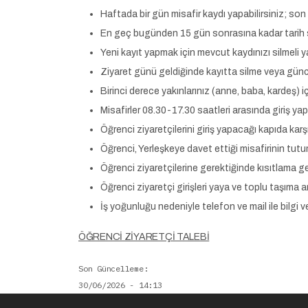
Haftada bir gün misafir kaydı yapabilirsiniz; son
En geç bugünden 15 gün sonrasına kadar tarih s
Yeni kayıt yapmak için mevcut kaydınızı silmeli y
Ziyaret günü geldiğinde kayıtta silme veya gün
Birinci derece yakınlarınız (anne, baba, kardeş) 
Misafirler 08.30-17.30 saatleri arasında giriş yapa
Öğrenci ziyaretçilerini giriş yapacağı kapıda karşı
Öğrenci, Yerleşkeye davet ettiği misafirinin tut
Öğrenci ziyaretçilerine gerektiğinde kısıtlama get
Öğrenci ziyaretçi girişleri yaya ve toplu taşıma ara
İş yoğunluğu nedeniyle telefon ve mail ile bilgi 
ÖĞRENCİ ZİYARETÇİ TALEBİ
Son Güncelleme
30/06/2026 - 14:13