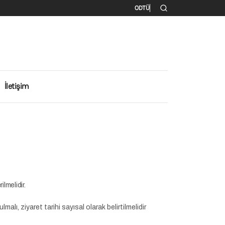
İkincil menü
ODTÜ
İletişim
lmelidir.
lı, ziyaret tarihi sayısal olarak belirtilmelidir