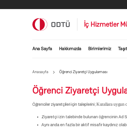
Ana içeriğe atla
İç Hizmetler M
Ana gezinti menüsü
Ana Sayfa
Hakkımızda
Birimlerimiz
Taşıt
Anasayfa
Öğrenci Ziyaretçi Uygulaması
Öğrenci Ziyaretçi Uygu
Kurallara uygun o
Öğrenciler ziyaretçileri için taleplerini;
Ziyaretçi izin talebinde bulunan öğrencinin Ad Soy
Aynı anda en fazla bir aktif misafir kaydınız olabil