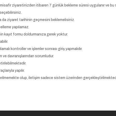
 misafir ziyaretinizden itibaren 7 günlük bekleme süresi uygulanır ve bu 
eçebilirsiniz.
a da ziyaret tarihinin geçmesini beklemelisiniz.
celleme yapılamaz.
için kayıt formu doldurmanıza gerek yoktur.
bilir.
lamalı kontroller ve işlemler sonrası giriş yapmalıdır.
um ve davranışlarından sorumludur.
irilebilmektedir.
çlarıyla yapılır.
verilmemekte olup, iletişim sadece sistem üzerinden gerçekleştirilmektedi