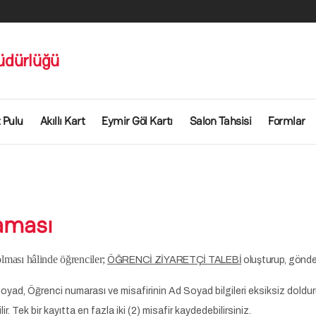
üdürlüğü
 Pulu
Akıllı Kart
Eymir Göl Kartı
Salon Tahsisi
Formlar
laması
lması hâlinde öğrenciler;
ÖĞRENCİ ZİYARETÇİ TALEBİ
oluşturup, gönderi
ad, Öğrenci numarası ve misafirinin Ad Soyad bilgileri eksiksiz doldurulma
ir. Tek bir kayıtta en fazla iki (2) misafir kaydedebilirsiniz.