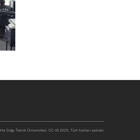
rta Doğu Teknik Üniversitesi. CC-IG 2025. Tüm hakları saklıdır.