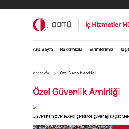
Ana içeriğe atla
İç Hizmetler M
Ana gezinti menüsü
Ana Sayfa
Hakkımızda
Birimlerimiz
Taşıt
Anasayfa
Özel Güvenlik Amirliği
Özel Güvenlik Amirliği
Üniversitemiz yerleşkesi içerisinde güvenliği sağlar. Gerekl