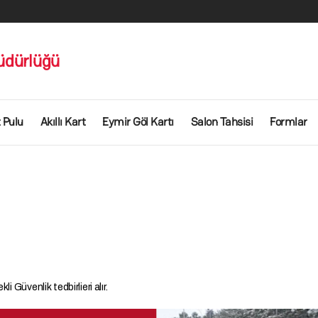
üdürlüğü
 Pulu
Akıllı Kart
Eymir Göl Kartı
Salon Tahsisi
Formlar
i Güvenlik tedbirlieri alır.