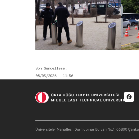
Son Güncelleme
08/05/2026 - 11:56
Soci
Üniversiteler Mahallesi, Dumlupınar Bulvarı No:1, 06800 Çank