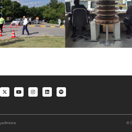
al menu
aya/Ankara
© O