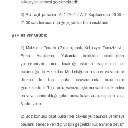
tekrar yenilenmesi gerekmektedir.
5) Bu taşıt pullarının A-1 /A-4 / A-7 Kapılarından 06.00 –
21.00 saatleri arasında geçiş yetkisi bulunmaktadır.
ğ) Plasiyer Grubu:
1) Malzeme Tedarik (Gıda, İçecek, Kırtasiye, Temizlik vb.)
Firma Araçlarına; Yukarıda belirtilen işletmelerin,
yerleşkemizde ürün bıraktığı işletme kaşelerinin de
bulunduğu, İç Hizmetler Müdürlüğüne hitaben yazacakları
dilekçe ile taşıt pulu başvurusunda bulunmaları
gerekmektedir. Taşıt pulu, yalnızca işletme sahibinin kendisi,
eşi veya sahibi olduğu şirket adına kayıtlı araçlar için en fazla
3 adet verilir.
2) Söz konusu taşıt pulları her takvim yılı başında verilmeye
başlanır, sadece verildiği yıl için geçerlidir. Kullanımına devam