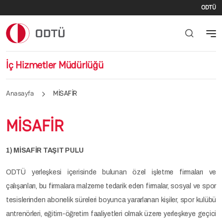
İki
Ana içeriğe atla
ODTÜ
İç Hizmetler Müdürlüğü
Anasayfa
MİSAFİR
MİSAFİR
1) MİSAFİR TAŞIT PULU
ODTÜ yerleşkesi içerisinde bulunan özel işletme firmaları ve
çalışanları, bu firmalara malzeme tedarik eden firmalar, sosyal ve spor
tesislerinden abonelik süreleri boyunca yararlanan kişiler, spor kulübü
antrenörleri, eğitim-öğretim faaliyetleri olmak üzere yerleşkeye geçici