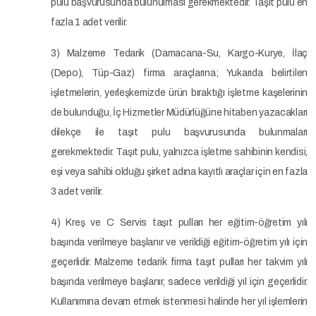
pulu başvurusunda bulunulması gerekmektedir. Taşıt pulu en
fazla 1 adet verilir.
3) Malzeme Tedarik (Damacana-Su, Kargo-Kurye, İlaç
(Depo), Tüp-Gaz) firma araçlarına; Yukarıda belirtilen
işletmelerin, yerleşkemizde ürün bıraktığı işletme kaşelerinin
de bulunduğu, İç Hizmetler Müdürlüğüne hitaben yazacakları
dilekçe ile taşıt pulu başvurusunda bulunmaları
gerekmektedir. Taşıt pulu, yalnızca işletme sahibinin kendisi,
eşi veya sahibi olduğu şirket adına kayıtlı araçlar için en fazla
3 adet verilir.
4) Kreş ve C Servis taşıt pulları her eğitim-öğretim yılı
başında verilmeye başlanır ve verildiği eğitim-öğretim yılı için
geçerlidir. Malzeme tedarik firma taşıt pulları her takvim yılı
başında verilmeye başlanır, sadece verildiği yıl için geçerlidir.
Kullanımına devam etmek istenmesi halinde her yıl işlemlerin