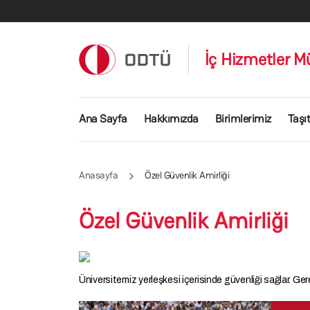
Ana içeriğe atla
İç Hizmetler M
Ana gezinti menüsü
Ana Sayfa
Hakkımızda
Birimlerimiz
Taşıt
Anasayfa
Özel Güvenlik Amirliği
Özel Güvenlik Amirliği
Üniversitemiz yerleşkesi içerisinde güvenliği sağlar. Gerekl