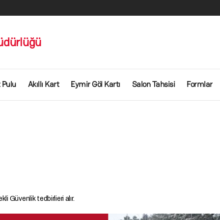
üdürlüğü
 Pulu
Akıllı Kart
Eymir Göl Kartı
Salon Tahsisi
Formlar
i Güvenlik tedbirlieri alır.