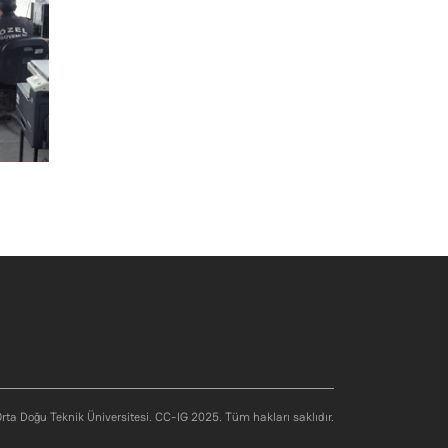
rta Doğu Teknik Üniversitesi. CC-IG 2025. Tüm hakları saklıdır.