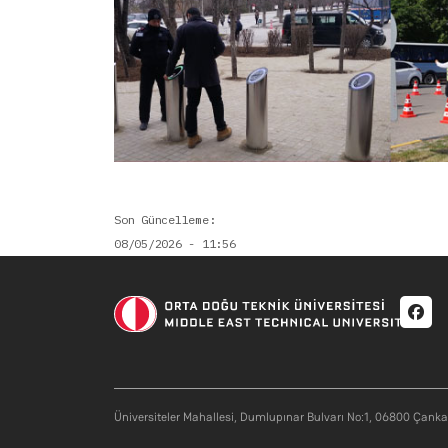
Son Güncelleme
08/05/2026 - 11:56
Soci
Üniversiteler Mahallesi, Dumlupınar Bulvarı No:1, 06800 Çank