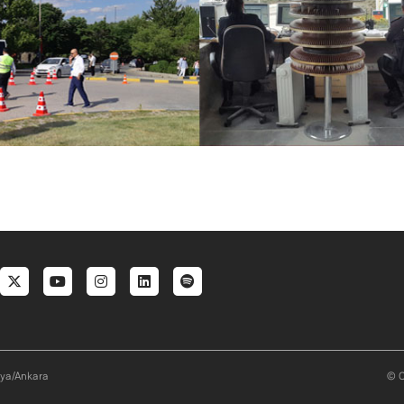
al menu
aya/Ankara
© O