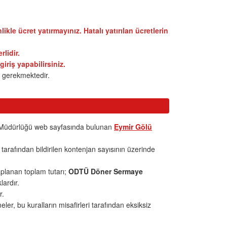
kle ücret yatırmayınız. Hatalı yatırılan ücretlerin
lidir.
iriş yapabilirsiniz.
z gerekmektedir.
ler Müdürlüğü web sayfasında bulunan
Eymir Gölü
 tarafından bildirilen kontenjan sayısının üzerinde
aplanan toplam tutarı;
ODTÜ Döner Sermaye
lardır.
r.
ler, bu kuralların misafirleri tarafından eksiksiz