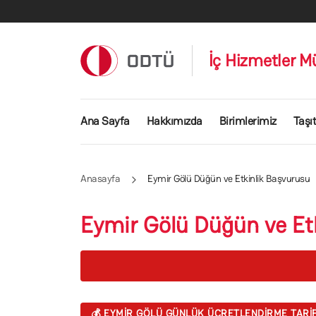
Ana içeriğe atla
İç Hizmetler M
Ana gezinti menüsü
Ana Sayfa
Hakkımızda
Birimlerimiz
Taşıt
Anasayfa
Eymir Gölü Düğün ve Etkinlik Başvurusu
Eymir Gölü Düğün ve Et
💰 EYMIR GÖLÜ GÜNLÜK ÜCRETLENDIRME TARI