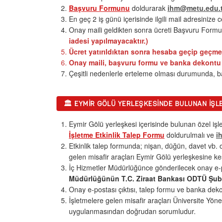
Başvuru Formunu
doldurarak
ihm@metu.edu.t
En geç 2 iş günü içerisinde ilgili mail adresinize c
Onay maili geldikten sonra ücreti Başvuru Formun
iadesi yapılmayacaktır.)
Ücret yatırıldıktan sonra hesaba geçip geçmed
Onay maili, başvuru formu ve banka dekontu il
Çeşitli nedenlerle erteleme olması durumunda, ba
🏛️ EYMIR GÖLÜ YERLEŞKESINDE BULUNAN İŞL
Eymir Gölü yerleşkesi içerisinde bulunan özel iş
İşletme Etkinlik Talep Formu
doldurulmalı ve
i
Etkinlik talep formunda; nişan, düğün, davet vb. or
gelen misafir araçları Eymir Gölü yerleşkesine kes
İç Hizmetler Müdürlüğünce gönderilecek onay e-po
Müdürlüğünün T.C. Ziraat Bankası ODTÜ Şub
Onay e-postası çıktısı, talep formu ve banka dekon
İşletmelere gelen misafir araçları Üniversite Yöne
uygulanmasından doğrudan sorumludur.