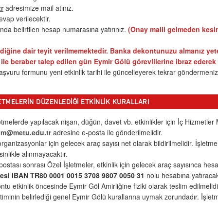
r
adresimize mail atınız.
evap verilecektir.
da belirtilen hesap numarasına yatırınız.
(Onay maili gelmeden kesinli
iğine dair teyit verilmemektedir. Banka dekontunuzu almanız yeter
e beraber talep edilen gün Eymir Gölü görevlilerine ibraz ederek g
şvuru formunu yeni etkinlik tarihi ile güncelleyerek tekrar göndermeni
ETMELERIN DÜZENLEDIĞI ETKINLIK KURALLARI
letmelerde yapılacak nişan, düğün, davet vb. etkinlikler için İç Hizmet
hm@metu.edu.tr
adresine e-posta ile gönderilmelidir.
ganizasyonlar için gelecek araç sayısı net olarak bildirilmelidir. İşletme
inlikle alınmayacaktır.
stası sonrası Özel İşletmeler, etkinlik için gelecek araç sayısınca hes
esi IBAN TR80 0001 0015 3708 9807 0050 31
nolu hesabına yatıracak
tu etkinlik öncesinde Eymir Göl Amirliğine fiziki olarak teslim edilmelidi
timinin belirlediği genel Eymir Gölü kurallarına uymak zorundadır. İşletme