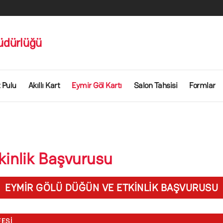
üdürlüğü
 Pulu
Akıllı Kart
Eymir Göl Kartı
Salon Tahsisi
Formlar
kinlik Başvurusu
EYMIR GÖLÜ DÜĞÜN VE ETKINLIK BAŞVURUSU
FESI