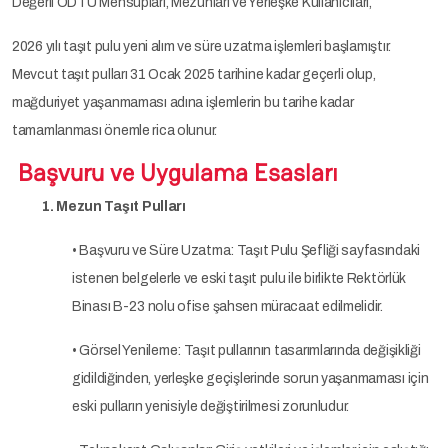
Değerli ODTÜ Mensupları, Mezunları ve Yerleşke Kullanıcıları,
2026 yılı taşıt pulu yeni alım ve süre uzatma işlemleri başlamıştır.
Mevcut taşıt pulları 31 Ocak 2025 tarihine kadar geçerli olup,
mağduriyet yaşanmaması adına işlemlerin bu tarihe kadar
tamamlanması önemle rica olunur.
Başvuru ve Uygulama Esasları
1. Mezun Taşıt Pulları
• Başvuru ve Süre Uzatma: Taşıt Pulu Şefliği sayfasındaki
istenen belgelerle ve eski taşıt pulu ile birlikte Rektörlük
Binası B-23 nolu ofise şahsen müracaat edilmelidir.
• Görsel Yenileme: Taşıt pullarının tasarımlarında değişikliği
gidildiğinden, yerleşke geçişlerinde sorun yaşanmaması için
eski pulların yenisiyle değiştirilmesi zorunludur.