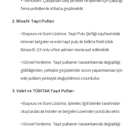
• Teknokent Çalışanları Giriş yetkileri ve işlemler için çalıştığı
firma yetkilileri ile irtibata geçilmelidir.
2. Misafir Taşıt Pulları
• Başvuru ve Süre Uzatma: Taşıt Pulu Şefliği sayfasındaki
istenen belgeler ve eski taşıt pulu ile birlikte Rektörlük
Binası B-23 nolu ofise şahsen müracaat edilmelidir.
• Görsel Yenileme: Taşıt pullarının tasarımlarında değişikliği
gidildiğinden, yerleşke geçişlerinde sorun yaşanmaması için
eski pulların yenisiyle değiştirilmesi zorunludur.
3. Vakıf ve TÜBİTAK Taşıt Pulları
• Başvuru ve Süre Uzatma: İşlemler, ilgili birimler tarafından
oluşturulacak listeler ve belgeler üzerinden yürütülecektir.
• Görsel Yenileme: Taşıt pullarının tasarımlarında değişikliği